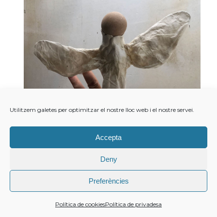
Utilitzem galetes per optimitzar el nostre lloc web i el nostre servei.
Accepta
Deny
Preferències
Marina Durany ·
Política de privadesa
· Copyright © 2021
Política de cookies
Política de privadesa