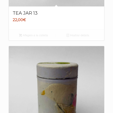
TEA JAR 13
22,00
€
Afegeix a la cistella
Mostrar detalls