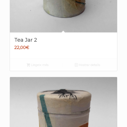
Tea Jar 2
22,00
€
Llegeix més
Mostrar detalls