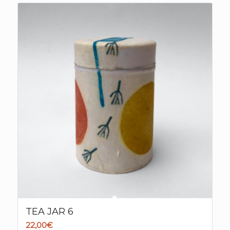
TEA JAR 6
22,00
€