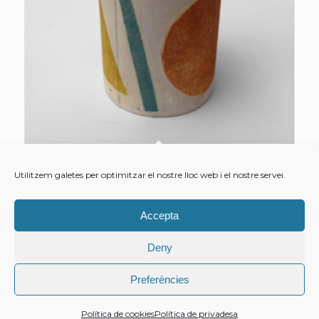
TEA JAR 10
Utilitzem galetes per optimitzar el nostre lloc web i el nostre servei.
22,00
€
Accepta
Afegeix a la cistella
Mostrar detalls
Deny
Preferències
Política de cookies
Política de privadesa
Marina Durany ·
Política de privadesa
· Copyright © 2021