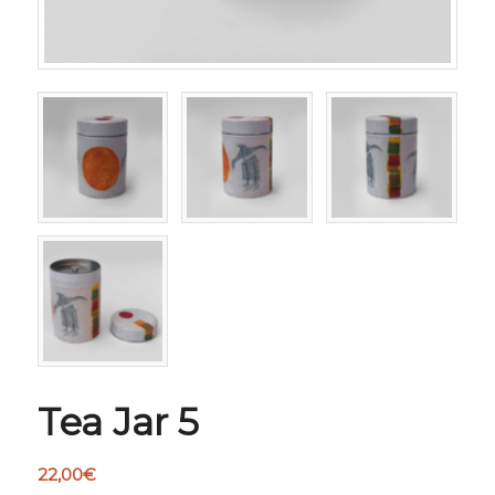
Tea Jar 5
22,00
€