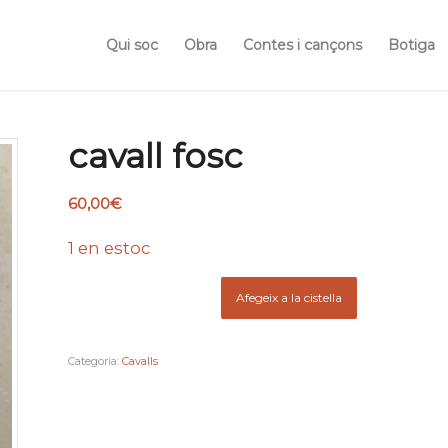
Qui soc
Obra
Contes i cançons
Botiga
cavall fosc
60,00
€
1 en estoc
Afegeix a la cistella
Categoria:
Cavalls