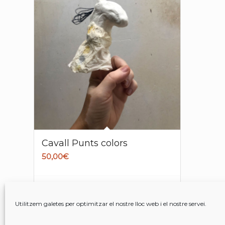
Cavall Punts colors
50,00
€
Afegeix a la cistella
Mostrar detalls
Utilitzem galetes per optimitzar el nostre lloc web i el nostre servei.