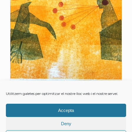
Alliberació 05
Utilitzem galetes per optimitzar el nostre lloc web i el nostre servei.
Interval
15,00
€
–
60,00
€
de
preus:
Accepta
Selecciona opcions
15,00€
Deny
a
60,00€