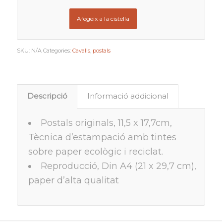
a
60,00€
Afegeix a la cistella
SKU:
N/A
Categories:
Cavalls
,
postals
Descripció
Informació addicional
Postals originals, 11,5 x 17,7cm,
Tècnica d’estampació amb tintes
sobre paper ecològic i reciclat.
Reproducció, Din A4 (21 x 29,7 cm),
paper d’alta qualitat