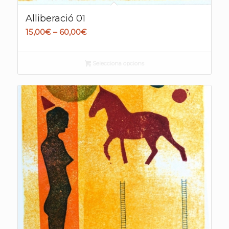
Alliberació 01
Interval
15,00
€
–
60,00
€
de
preus:
Selecciona opcions
15,00€
a
60,00€