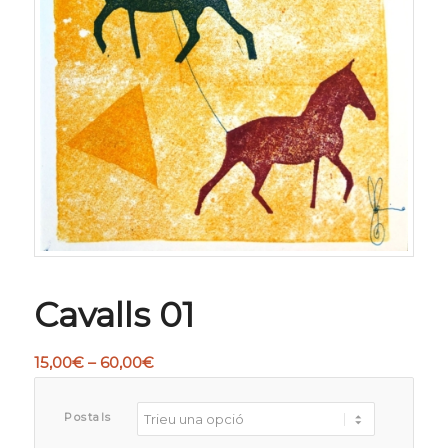
Cavalls 01
Interval
15,00
€
–
60,00
€
de
preus:
Postals
15,00€