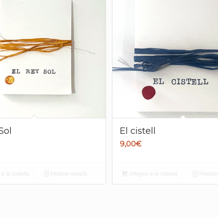
Sol
El cistell
9,00
€
a la cistella
Mostrar detalls
Afegeix a la cistella
Mostrar 