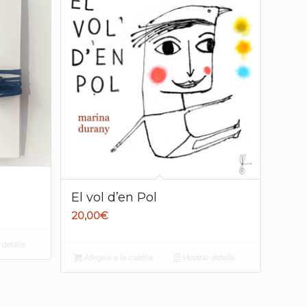
El vol d’en Pol
20,00
€
detalls
Afegeix a la cistella
Mostrar detalls