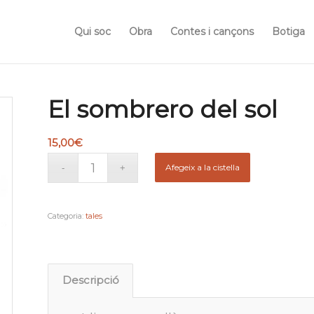
Qui soc
Obra
Contes i cançons
Botiga
El sombrero del sol
15,00
€
Afegeix a la cistella
Categoria:
tales
Descripció