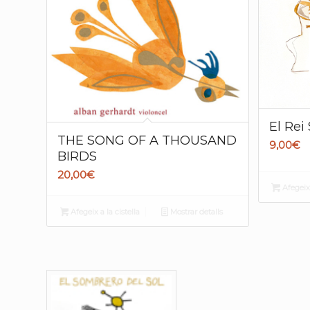
El Rei 
THE SONG OF A THOUSAND
9,00
€
BIRDS
20,00
€
Afegeix 
Afegeix a la cistella
Mostrar detalls