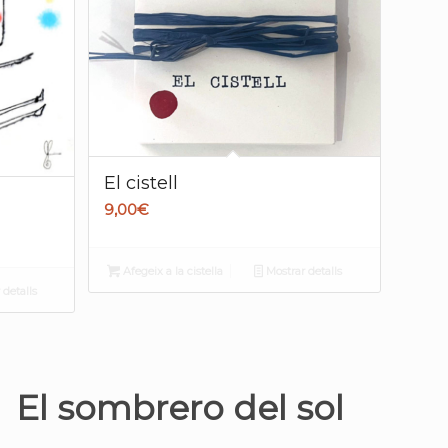
El cistell
9,00
€
Afegeix a la cistella
Mostrar detalls
detalls
El sombrero del sol