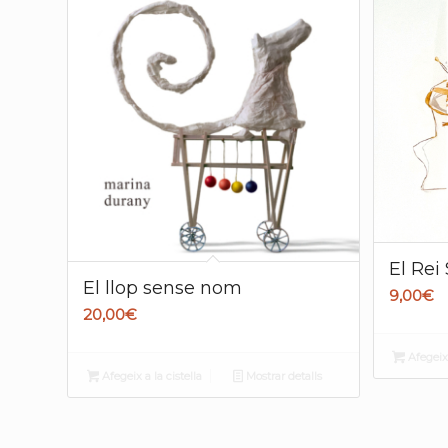
El Rei 
El llop sense nom
9,00
€
20,00
€
Afegeix 
Afegeix a la cistella
Mostrar detalls