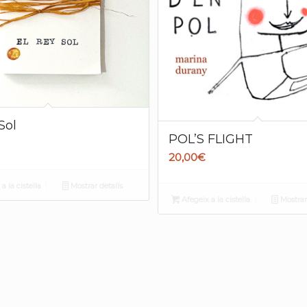
Sol
POL’S FLIGHT
20,00
€
a la cistella
Mostrar detalls
Afegeix a la cistella
Mostrar 