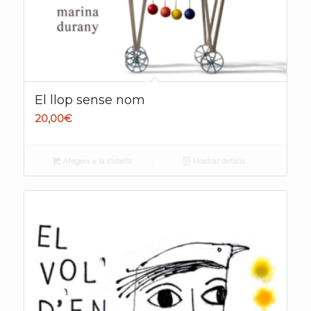
El llop sense nom
20,00
€
Afegeix a la cistella
Mostrar detalls