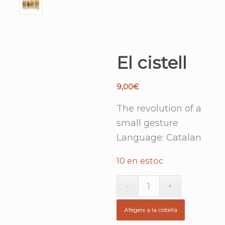
El cistell
9,00
€
The revolution of a
small gesture
Language: Catalan
10 en estoc
Afegeix a la cistella