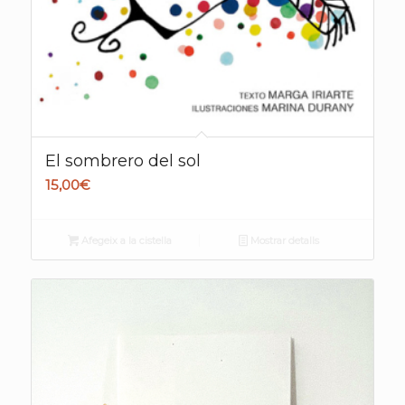
El sombrero del sol
15,00
€
Afegeix a la cistella
Mostrar detalls