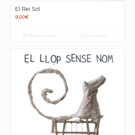
El Rei Sol
9,00
€
Afegeix a la cistella
Mostrar detalls