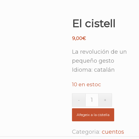
El cistell
9,00
€
La revolución de un
pequeño gesto
Idioma: catalán
10 en estoc
Afegeix a la cistella
Categoria:
cuentos