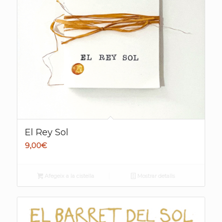
El Rey Sol
9,00
€
Afegeix a la cistella
Mostrar detalls