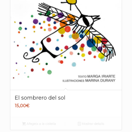
El sombrero del sol
15,00
€
Afegeix a la cistella
Mostrar detalls